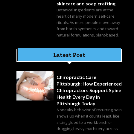
skincare and soap crafting
Botanical ingredients are at the
heart of many modern self-care
rituals. As more people move away
from harsh synthetics and toward
natural formulations, plant-based...
Latest Post
Chiropractic Care
Pittsburgh: How Experienced
Chiropractors Support Spine
Health Every Day in
Pittsburgh Today
A sneaky behavior of recurring pain
shows up when it counts least, like
sitting glued to a workbench or
dragging heavy machinery across