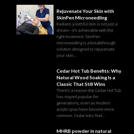
Rejuvenate Your Skin with
SkinPen Microneedling
Radiant, youthful skin is not just a
dream—it’s achievable with the
right treatment. SkinPen
microneedling is a breakthrough
solution designed to rejuvenate
your skin...
Cedar Hot Tub Benefits: Why
Natural Wood Soaking Is a
Classic That Still Wins
There’s a reason the Cedar Hot Tub
has stayed popular for
generations, even as modern
acrylic spas have become more
common. Cedar tubs feel...
MHRB powder in natural